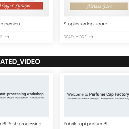
n pemicu
Stoples kedap udara
E

READ_MORE

LATED_VIDEO
 BI Post-processing
Pabrik topi parfum BI