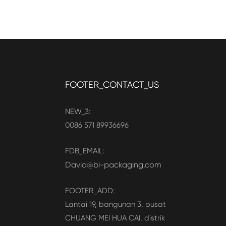
FOOTER_CONTACT_US
NEW_3:
0086 571 89936696
FDB_EMAIL:
David@bi-packaging.com
FOOTER_ADD:
Lantai 19, bangunan 3, pusat
CHUANG MEI HUA CAI, distrik