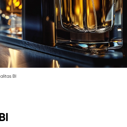
alitas BI
BI