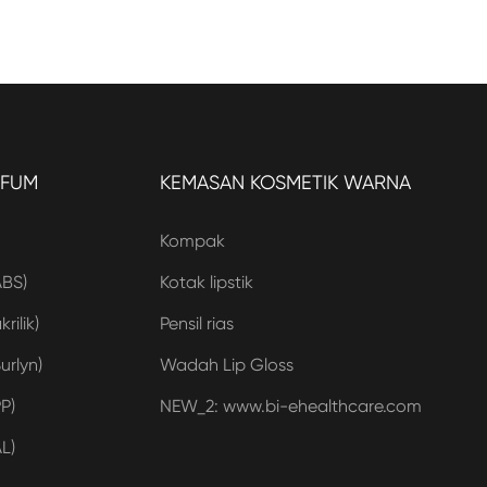
RFUM
KEMASAN KOSMETIK WARNA
Kompak
ABS)
Kotak lipstik
rilik)
Pensil rias
urlyn)
Wadah Lip Gloss
P)
NEW_2: www.bi-ehealthcare.com
L)