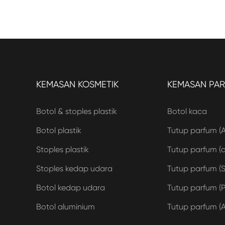
KEMASAN KOSMETIK
KEMASAN PA
Botol & stoples plastik
Botol kaca
Botol plastik
Tutup parfum (
Stoples plastik
Tutup parfum (ak
Stoples kedap udara
Tutup parfum (S
Botol kedap udara
Tutup parfum (P
Botol aluminium
Tutup parfum (A