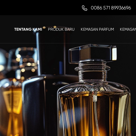

0086 571 89936696
TENTANG KAMI
PRODUK BARU
KEMASAN PARFUM
KEMASAN