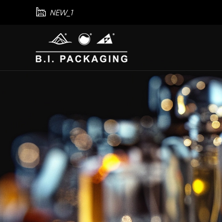

NEW_1