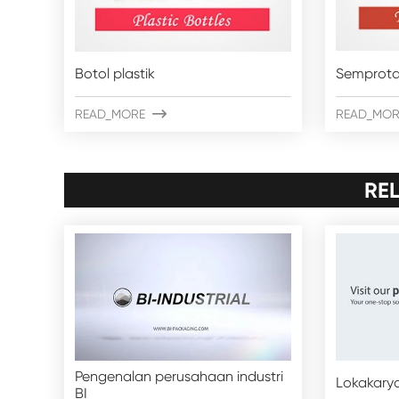
Botol plastik
Semprota
READ_MORE

READ_MOR
RE
Pengenalan perusahaan industri
Lokakarya
BI