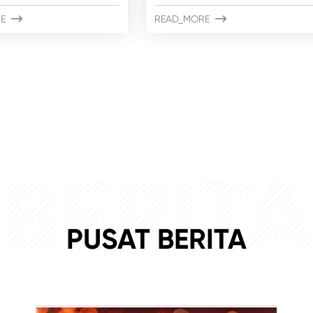
E

READ_MORE

BERITA
PUSAT BERITA