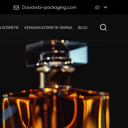

David@bi-packaging.com
ID
 KOSMETIK
KEMASAN KOSMETIK WARNA
BLOG