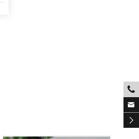


