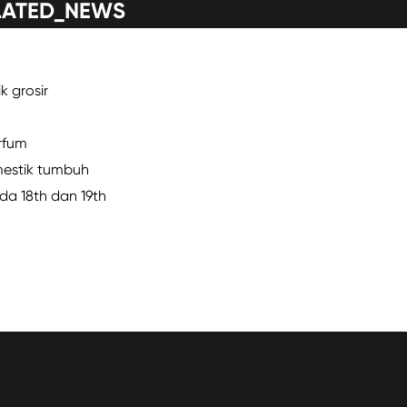
LATED_NEWS
k grosir
rfum
estik tumbuh
a 18th dan 19th