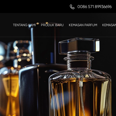

0086 571 89936696
TENTANG KAMI
PRODUK BARU
KEMASAN PARFUM
KEMASAN