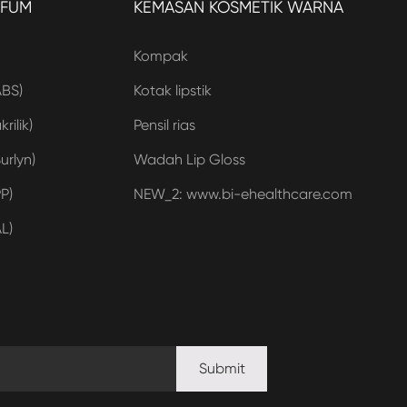
RFUM
KEMASAN KOSMETIK WARNA
Kompak
ABS)
Kotak lipstik
rilik)
Pensil rias
urlyn)
Wadah Lip Gloss
P)
NEW_2: www.bi-ehealthcare.com
L)
Submit