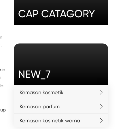
CAP CATAGORY
an
.
kin
NEW_7
i
la
Kemasan kosmetik
Kemasan parfum
tup
Kemasan kosmetik warna