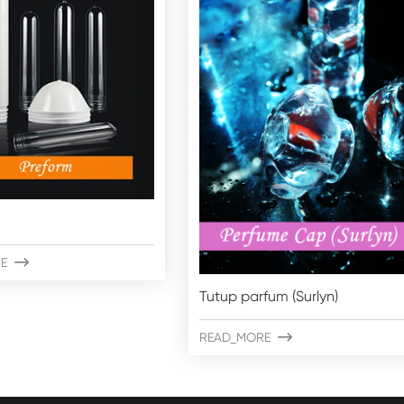
E

Tutup parfum (Surlyn)
READ_MORE
