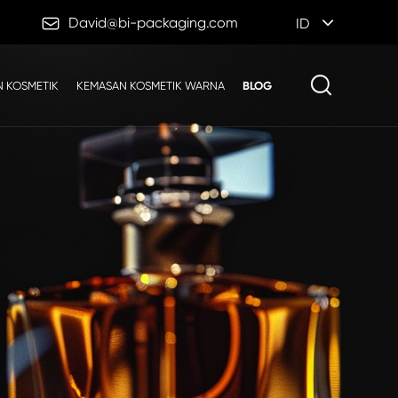

David@bi-packaging.com
ID
 KOSMETIK
KEMASAN KOSMETIK WARNA
BLOG