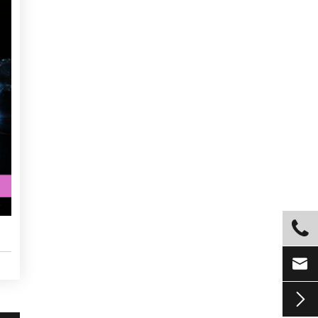


