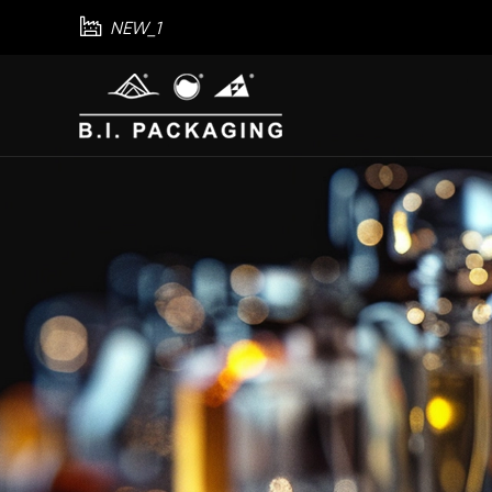

NEW_1