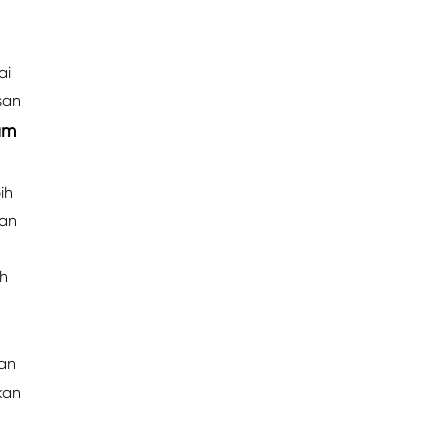
ai
san
um
ih
nan
h
an
kan