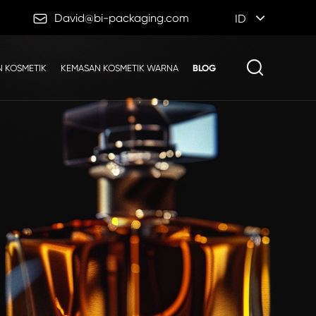

David@bi-packaging.com
ID
 KOSMETIK
KEMASAN KOSMETIK WARNA
BLOG