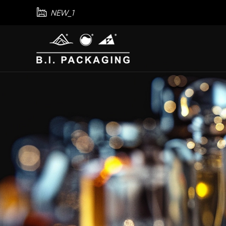

NEW_1