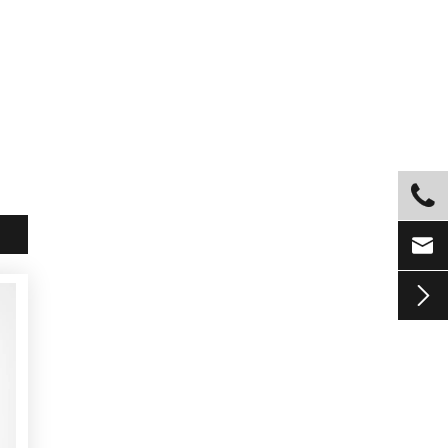


