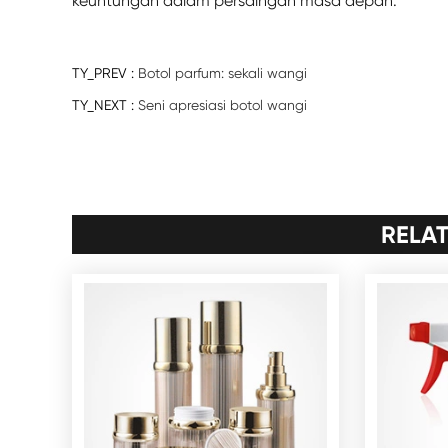
keuntungan dalam persaingan masa depan.
TY_PREV :
Botol parfum: sekali wangi
TY_NEXT :
Seni apresiasi botol wangi
RELA