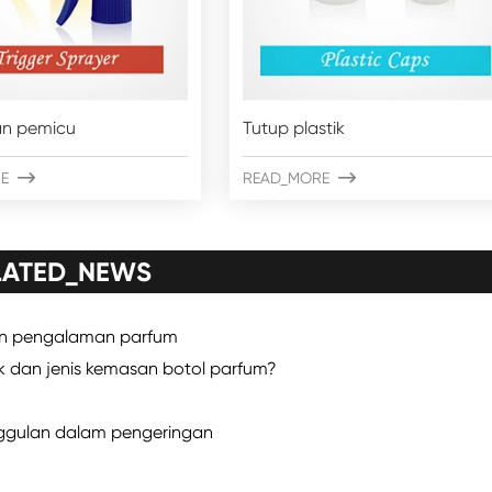
n pemicu
Tutup plastik
E

READ_MORE

LATED_NEWS
an pengalaman parfum
k dan jenis kemasan botol parfum?
nggulan dalam pengeringan