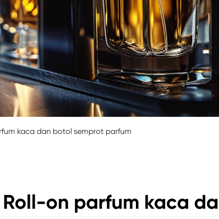
arfum kaca dan botol semprot parfum
 Roll-on parfum kaca d