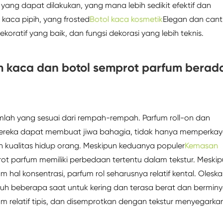
ang dapat dilakukan, yang mana lebih sedikit efektif dan
kaca pipih, yang frosted
Botol kaca kosmetik
Elegan dan canti
ratif yang baik, dan fungsi dekorasi yang lebih teknis.
um kaca dan botol semprot parfum berad
lah yang sesuai dari rempah-rempah. Parfum roll-on dan
Mereka dapat membuat jiwa bahagia, tidak hanya memperka
n kualitas hidup orang. Meskipun keduanya populer
Kemasan
rot parfum memiliki perbedaan tertentu dalam tekstur. Meski
hal konsentrasi, parfum rol seharusnya relatif kental. Olesk
tuh beberapa saat untuk kering dan terasa berat dan bermin
m relatif tipis, dan disemprotkan dengan tekstur menyegarka