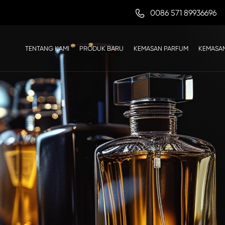

0086 571 89936696
TENTANG KAMI
PRODUK BARU
KEMASAN PARFUM
KEMASAN