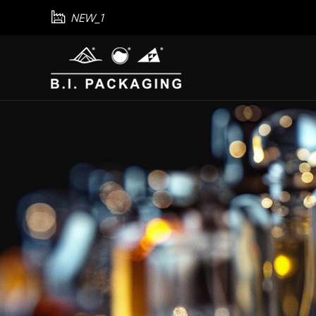

NEW_1