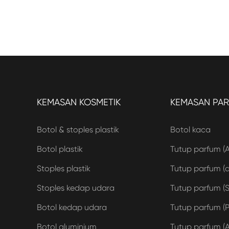
KEMASAN KOSMETIK
KEMASAN PA
Botol & stoples plastik
Botol kaca
Botol plastik
Tutup parfum (
Stoples plastik
Tutup parfum (ak
Stoples kedap udara
Tutup parfum (S
Botol kedap udara
Tutup parfum (P
Botol aluminium
Tutup parfum (A