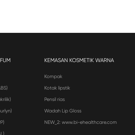
RFUM
KEMASAN KOSMETIK WARNA
Kompak
ABS)
Kotak lipstik
rilik)
Pensil rias
urlyn)
Wadah Lip Gloss
P)
NEW_2: www.bi-ehealthcare.com
L)