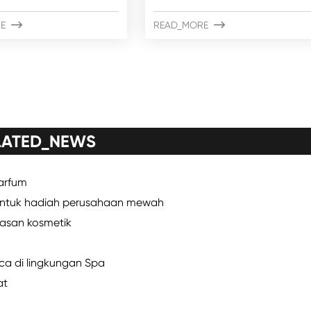
E

READ_MORE

LATED_NEWS
arfum
 untuk hadiah perusahaan mewah
masan kosmetik
aca di lingkungan Spa
at