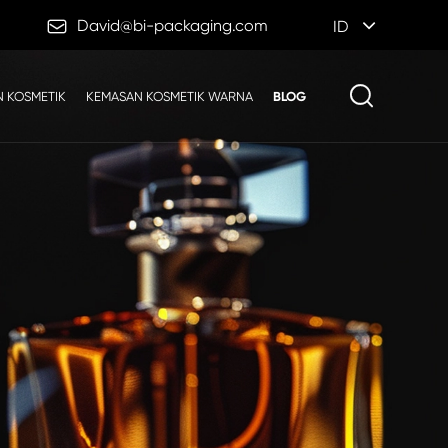

David@bi-packaging.com
ID
 KOSMETIK
KEMASAN KOSMETIK WARNA
BLOG