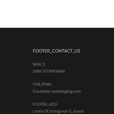
FOOTER_CONTACT_US
NEW_3:
0086 571 89936696
FDB_EMAIL:
David@bi-packaging.com
FOOTER_ADD:
Lantai 19, bangunan 3, pusat