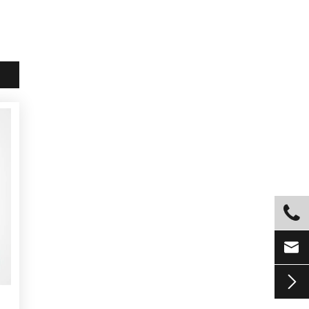


