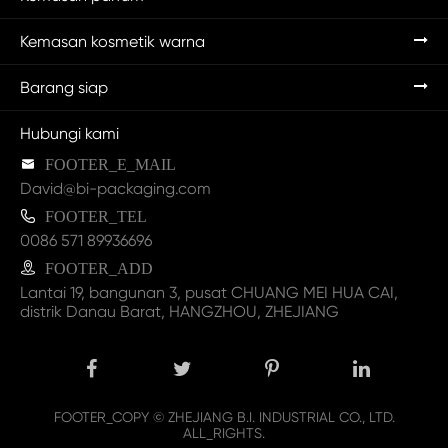
Kemasan kosmetik warna
Barang siap
Hubungi kami

FOOTER_E_MAIL
David@bi-packaging.com

FOOTER_TEL
0086 571 89936696

FOOTER_ADD
Lantai 19, bangunan 3, pusat CHUANG MEI HUA CAI,
distrik Danau Barat, HANGZHOU, ZHEJIANG
FOOTER_COPY ©
ZHEJIANG B.I. INDUSTRIAL CO., LTD.
ALL_RIGHTS.