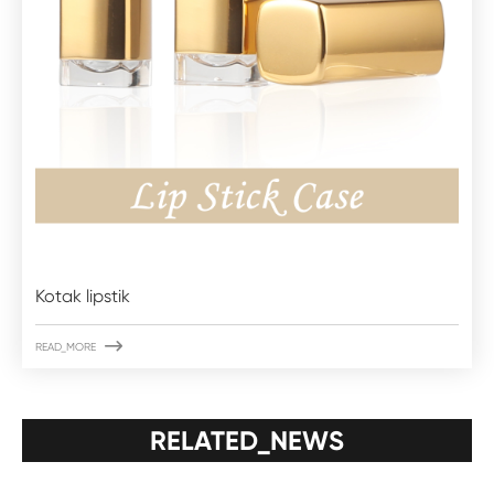
Kotak lipstik

READ_MORE
RELATED_NEWS