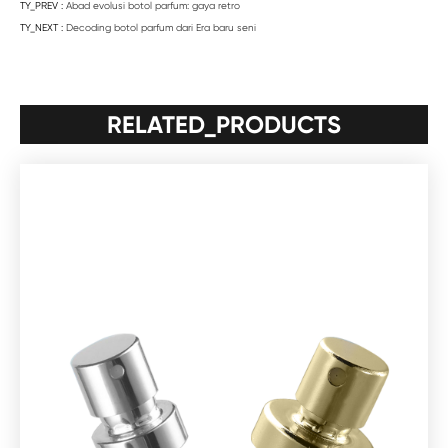
TY_PREV :
Abad evolusi botol parfum: gaya retro
TY_NEXT :
Decoding botol parfum dari Era baru seni
RELATED_PRODUCTS