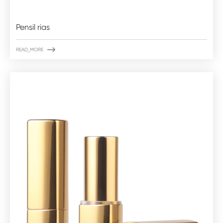
Pensil rias

READ_MORE