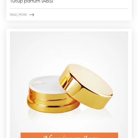
Tutup parfum (ABS)

READ_MORE