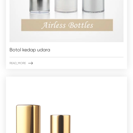
Botol kedap udara

READ_MORE