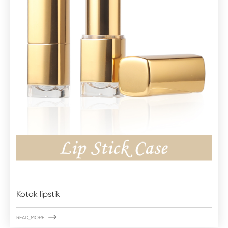
Kotak lipstik

READ_MORE