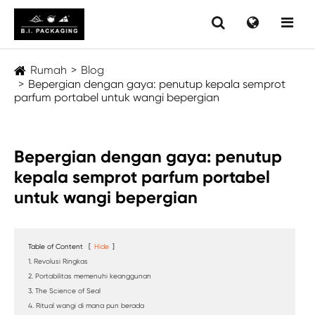
Rumah
Blog
Bepergian dengan gaya: penutup kepala semprot
parfum portabel untuk wangi bepergian
Bepergian dengan gaya: penutup
kepala semprot parfum portabel
untuk wangi bepergian
Table of Content
[
Hide
]
1. Revolusi Ringkas
2. Portabilitas memenuhi keanggunan
3. The Science of Seal
4. Ritual wangi di mana pun berada