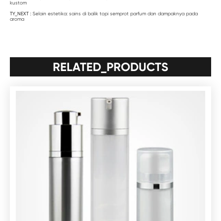
kustom
TY_NEXT :
Selain estetika: sains di balik topi semprot parfum dan dampaknya pada
aroma
RELATED_PRODUCTS