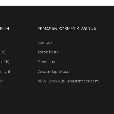
RFUM
KEMASAN KOSMETIK WARNA
Kompak
ABS)
Kotak lipstik
rilik)
Pensil rias
urlyn)
Wadah Lip Gloss
P)
NEW_2: www.bi-ehealthcare.com
L)