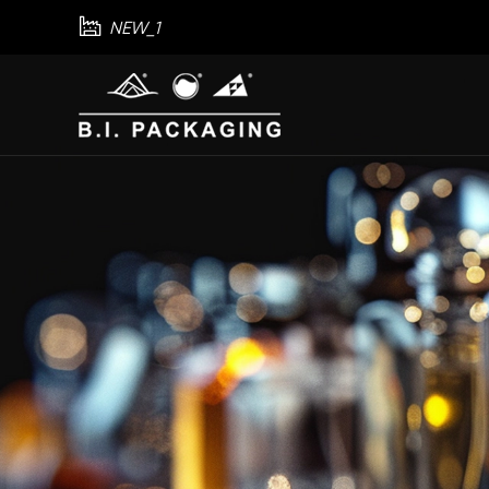

NEW_1