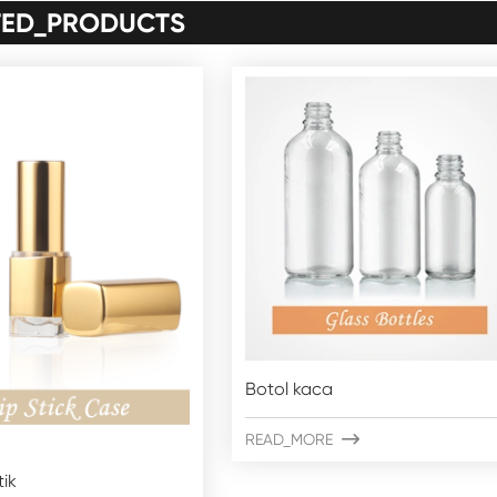
TED_PRODUCTS
Botol kaca
READ_MORE

tik