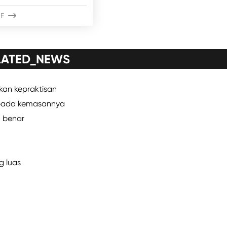
E

LATED_NEWS
kan kepraktisan
s pada kemasannya
 benar
g luas