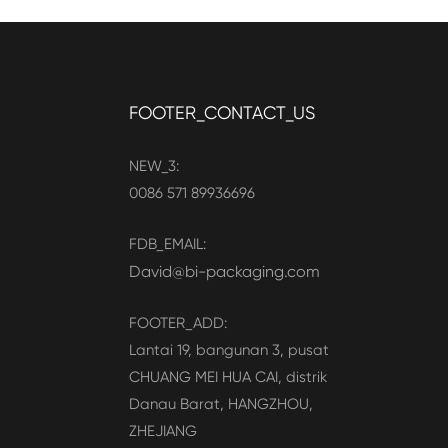
FOOTER_CONTACT_US
NEW_3:
0086 571 89936696
FDB_EMAIL:
David@bi-packaging.com
FOOTER_ADD:
Lantai 19, bangunan 3, pusat
CHUANG MEI HUA CAI, distrik
Danau Barat, HANGZHOU,
ZHEJIANG