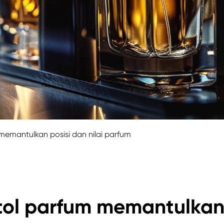
emantulkan posisi dan nilai parfum
tol parfum memantulka