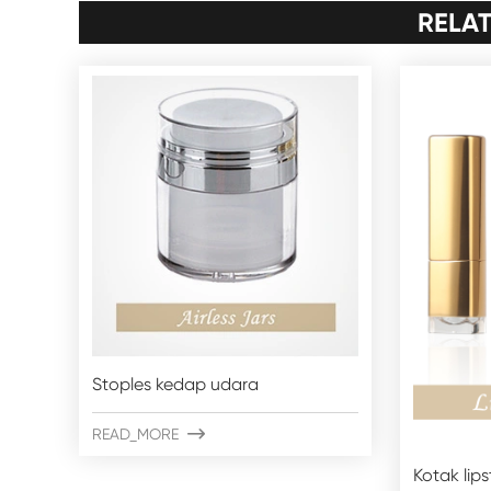
RELA
Stoples kedap udara
READ_MORE

Kotak lips