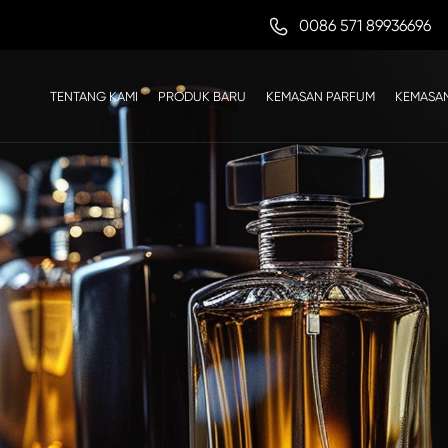

0086 571 89936696
TENTANG KAMI
PRODUK BARU
KEMASAN PARFUM
KEMASAN