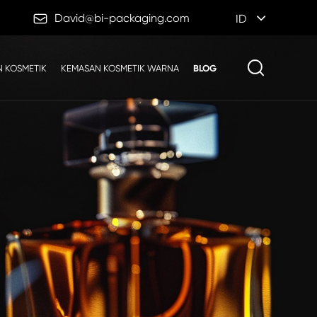

David@bi-packaging.com
ID
 KOSMETIK
KEMASAN KOSMETIK WARNA
BLOG